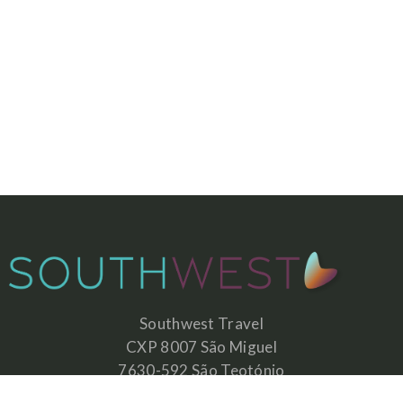
Southwest Travel
CXP 8007 São Miguel
7630-592 São Teotónio
Portugal